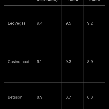
LeoVegas
9.4
9.5
9.2
Casinomaxi
9.1
9.3
8.9
Betsson
8.9
8.7
8.8