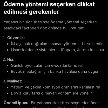
Ödeme yöntemi seçerken dikkat
edilmesi gerekenler
Yabancı bir slot sitesinde ödeme yöntemi seçerken
aşağıdaki faktörleri göz önünde bulundurun:
Güvenlik:
İki aşamalı doğrulama sunan yöntemleri tercih edin
Lisanslı ödeme sistemlerini (Papara, Jeton) kullanın
Hız:
Günlük oyuncular için e-cüzdanlar ideal
Büyük meblağlar için banka havalesi daha uygun
Maliyet:
Yatırım ve çekim komisyon oranlarını karşılaştırın
Döviz kuru farkı olmayan yöntemlere yönelin
Önemli İpucu:
Bir yabancı slot sitesi seçmeden önce