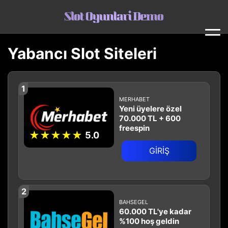
Yabancı Slot Siteleri
1
MERHABET
Yeni üyelere özel
70.000 TL + 600
freespin
GIRIŞ
2
BAHSEGEL
60.000 TL'ye kadar
%100 hoş geldin