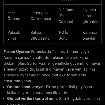
0-2 Saat
Oyuncu
Hızlı
LeoVegas,
(E-
ekran
Ödeme
Casinomaxi
Cüzdan)
görüntüleri
Yüksek
Betsson,
1-3 İş
Kullanıcı
Limit
888Casino
Günü
onayları
Forum Uyarısı:
Forumlarda “sınırsız bonus” veya
“çevrim şartsız” vaatlerde bulunan sitelere karşı
dikkatli olun. Bu tür vaatler genellikle güvenilir olmayan
sitelerin tuzağıdır. Lisansı olmayan veya yeni açılmış
sitelerde oynamadan önce mutlaka forumlarda
araştırma yapın.
Ödeme kanıtı arayın:
Ekran görüntüsü paylaşan
kullanıcı yorumlarına öncelik verin
Güncel verileri kontrol edin:
Son 3 aydaki yorumları
dikkate alın