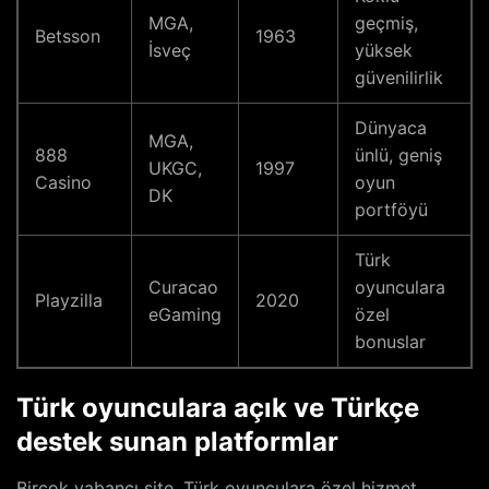
MGA,
geçmiş,
Betsson
1963
İsveç
yüksek
güvenilirlik
Dünyaca
MGA,
888
ünlü, geniş
UKGC,
1997
Casino
oyun
DK
portföyü
Türk
Curacao
oyunculara
Playzilla
2020
eGaming
özel
bonuslar
Türk oyunculara açık ve Türkçe
destek sunan platformlar
Birçok yabancı site, Türk oyunculara özel hizmet