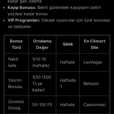
kadar geri ödeme
Kayıp Bonusu:
Belirli günlerdeki kayıpların belirli
yüzdesi kadar bonus
VIP Programları:
Yüksek oyuncular için özel bonuslar
ve hediyeler
Bonus
Ortalama
En Cömert
Sıklık
Türü
Değer
Site
Nakit
%10-15
Haftalık
LeoVegas
İade
(haftalık)
%50 (500
Yatırım
Haftada
TL’ye
Betsson
Bonusu
1
kadar)
Ücretsiz
50-100 FS
Haftalık
Casinomaxi
Dönüş