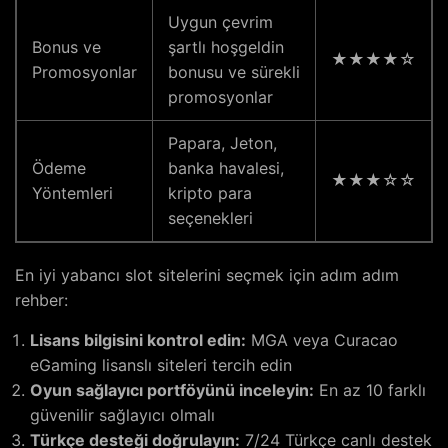
Uygun çevrim
Bonus ve
şartlı hoşgeldin
★★★★☆
Promosyonlar
bonusu ve sürekli
promosyonlar
Papara, Jeton,
Ödeme
banka havalesi,
★★★☆☆
Yöntemleri
kripto para
seçenekleri
En iyi yabancı slot sitelerini seçmek için adım adım
rehber:
Lisans bilgisini kontrol edin:
MGA veya Curacao
eGaming lisanslı siteleri tercih edin
Oyun sağlayıcı portföyünü inceleyin:
En az 10 farklı
güvenilir sağlayıcı olmalı
Türkçe desteği doğrulayın:
7/24 Türkçe canlı destek