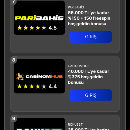
7
PARIBAHIS
55.000 TL'ye kadar
%150 + 150 freespin
hoş geldin bonusu
GIRIŞ
8
CASINOMHUB
40.000 TL'ye kadar
%375 hoş geldin
bonusu
GIRIŞ
9
ROKUBET
35.000 TL'ye kadar