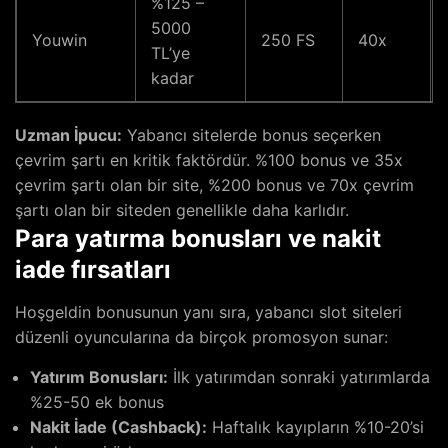
%125 –
5000
Youwin
250 FS
40x
TL’ye
kadar
Uzman İpucu:
Yabancı sitelerde bonus seçerken
çevrim şartı en kritik faktördür. %100 bonus ve 35x
çevrim şartı olan bir site, %200 bonus ve 70x çevrim
şartı olan bir siteden genellikle daha karlıdır.
Para yatırma bonusları ve nakit
iade fırsatları
Hoşgeldin bonusunun yanı sıra, yabancı slot siteleri
düzenli oyuncularına da birçok promosyon sunar:
Yatırım Bonusları:
İlk yatırımdan sonraki yatırımlarda
%25-50 ek bonus
Nakit İade (Cashback):
Haftalık kayıpların %10-20’si