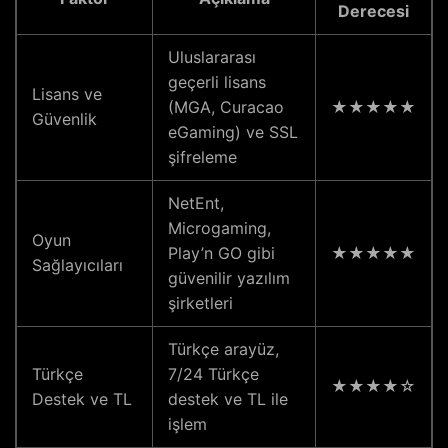
Derecesi
Uluslararası
geçerli lisans
Lisans ve
(MGA, Curacao
★★★★★
Güvenlik
eGaming) ve SSL
şifreleme
NetEnt,
Microgaming,
Oyun
Play’n GO gibi
★★★★★
Sağlayıcıları
güvenilir yazılım
şirketleri
Türkçe arayüz,
Türkçe
7/24 Türkçe
★★★★☆
Destek ve TL
destek ve TL ile
işlem