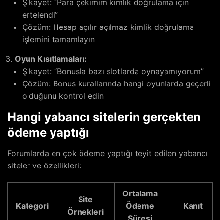
Şikayet: “Para çekimim kimlik doğrulama için
ertelendi”
Çözüm: Hesap açılır açılmaz kimlik doğrulama
işlemini tamamlayın
Oyun Kısıtlamaları:
Şikayet: “Bonusla bazı slotlarda oynayamıyorum”
Çözüm: Bonus kurallarında hangi oyunlarda geçerli
olduğunu kontrol edin
Hangi yabancı sitelerin gerçekten
ödeme yaptığı
Forumlarda en çok ödeme yaptığı teyit edilen yabancı
siteler ve özellikleri:
Ortalama
Site
Kategori
Ödeme
Kanıt
Örnekleri
Süresi