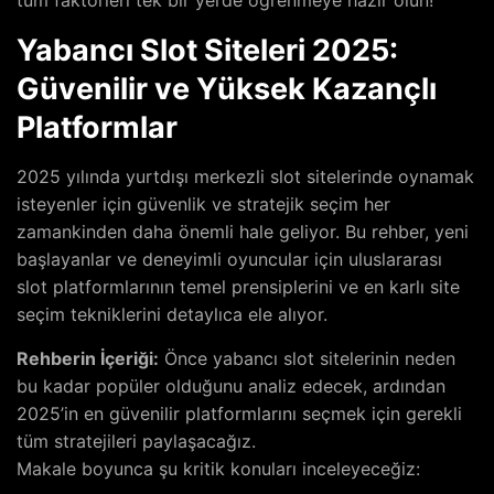
Yabancı Slot Siteleri 2025:
Güvenilir ve Yüksek Kazançlı
Platformlar
2025 yılında yurtdışı merkezli slot sitelerinde oynamak
isteyenler için güvenlik ve stratejik seçim her
zamankinden daha önemli hale geliyor. Bu rehber, yeni
başlayanlar ve deneyimli oyuncular için uluslararası
slot platformlarının temel prensiplerini ve en karlı site
seçim tekniklerini detaylıca ele alıyor.
Rehberin İçeriği:
Önce yabancı slot sitelerinin neden
bu kadar popüler olduğunu analiz edecek, ardından
2025’in en güvenilir platformlarını seçmek için gerekli
tüm stratejileri paylaşacağız.
Makale boyunca şu kritik konuları inceleyeceğiz: