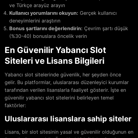
ve Türkçe arayüz arayın
Kullanıcı yorumlarını okuyun:
Gerçek kullanıcı
deneyimlerini araştırın
Bonus şartlarını değerlendirin:
Çevrim şartı düşük
(%30-40) bonuslara öncelik verin
En Güvenilir Yabancı Slot
Siteleri ve Lisans Bilgileri
Yabancı slot sitelerinde güvenlik, her şeyden önce
gelir. Bu platformlar, uluslararası düzenleyici kurumlar
tarafından verilen lisanslarla faaliyet gösterir. İşte en
güvenilir yabancı slot sitelerini belirleyen temel
faktörler:
Uluslararası lisanslara sahip siteler
Lisans, bir slot sitesinin yasal ve güvenilir olduğunun en