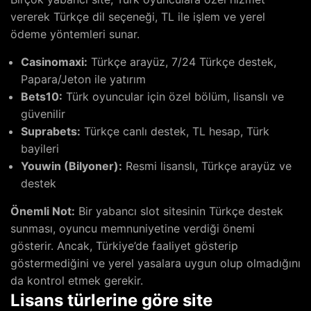
vererek Türkçe dil seçeneği, TL ile işlem ve yerel
ödeme yöntemleri sunar.
Casinomaxi:
Türkçe arayüz, 7/24 Türkçe destek,
Papara/Jeton ile yatırım
Bets10:
Türk oyuncular için özel bölüm, lisanslı ve
güvenilir
Suprabets:
Türkçe canlı destek, TL hesap, Türk
bayileri
Youwin (Bilyoner):
Resmi lisanslı, Türkçe arayüz ve
destek
Önemli Not:
Bir yabancı slot sitesinin Türkçe destek
sunması, oyuncu memnuniyetine verdiği önemi
gösterir. Ancak, Türkiye’de faaliyet gösterip
göstermediğini ve yerel yasalara uygun olup olmadığını
da kontrol etmek gerekir.
Lisans türlerine göre site