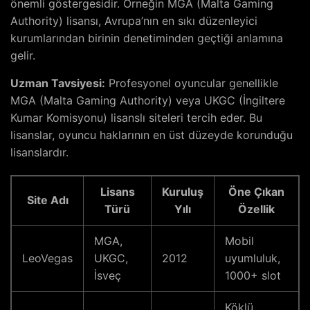
önemli göstergesidir. Örneğin MGA (Malta Gaming
Authority) lisansı, Avrupa’nın en sıkı düzenleyici
kurumlarından birinin denetiminden geçtiği anlamına
gelir.
Uzman Tavsiyesi:
Profesyonel oyuncular genellikle
MGA (Malta Gaming Authority) veya UKGC (İngiltere
Kumar Komisyonu) lisanslı siteleri tercih eder. Bu
lisanslar, oyuncu haklarının en üst düzeyde korunduğu
lisanslardır.
Lisans
Kuruluş
Öne Çıkan
Site Adı
Türü
Yılı
Özellik
MGA,
Mobil
LeoVegas
UKGC,
2012
uyumluluk,
İsveç
1000+ slot
Köklü